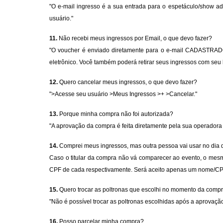
"O e-mail ingresso é a sua entrada para o espetáculo/show a
usuário."
11.
Não recebi meus ingressos por Email, o que devo fazer?
"O voucher é enviado diretamente para o e-mail CADASTRADO, 
eletrônico. Você também poderá retirar seus ingressos com seu l
12.
Quero cancelar meus ingressos, o que devo fazer?
"
>Acesse seu usuário >Meus Ingressos >+ >Cancelar."
13.
Porque minha compra não foi autorizada?
"A aprovação da compra é feita diretamente pela sua operadora
14.
Comprei meus ingressos, mas outra pessoa vai usar no dia 
Caso o titular da compra não vá comparecer ao evento, o mes
CPF de cada respectivamente. Será aceito apenas um nome/CPF
15.
Quero trocar as poltronas que escolhi no momento da comp
"Não é possível trocar as poltronas escolhidas após a aprovaçã
16.
Posso parcelar minha compra?