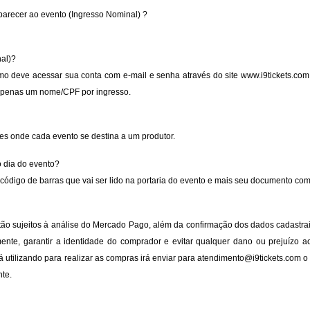
arecer ao evento (Ingresso Nominal) ?
al)?
mo deve acessar sua conta com e-mail e senha através do site www.i9tickets.c
 apenas um nome/CPF por ingresso.
s onde cada evento se destina a um produtor.
o dia do evento?
ódigo de barras que vai ser lido na portaria do evento e mais seu documento com 
o sujeitos à análise do Mercado Pago, além da confirmação dos dados cadastrais
amente, garantir a identidade do comprador e evitar qualquer dano ou prejuízo
á utilizando para realizar as compras irá enviar para atendimento@i9tickets.com
te.