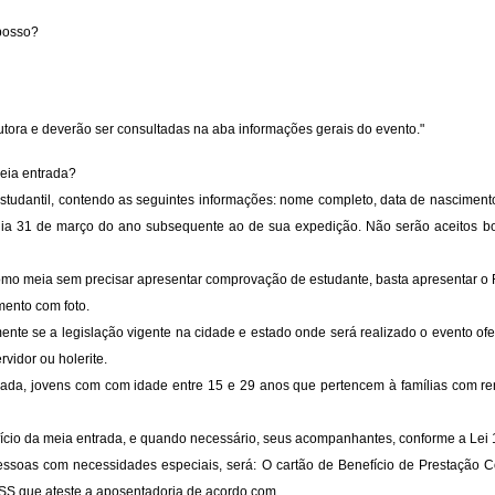
 posso?
utora e deverão ser consultadas na aba informações gerais do evento."
eia entrada?
studantil, contendo as seguintes informações: nome completo, data de nascimento
 dia 31 de março do ano subsequente ao de sua expedição. Não serão aceitos bole
omo meia sem precisar apresentar comprovação de estudante, basta apresentar o
ento com foto.
ente se a legislação vigente na cidade e estado onde será realizado o evento of
rvidor ou holerite.
da, jovens com com idade entre 15 e 29 anos que pertencem à famílias com rend
fício da meia entrada, e quando necessário, seus acompanhantes, conforme a Lei
essoas com necessidades especiais, será: O cartão de Benefício de Prestação Co
INSS que ateste a aposentadoria de acordo com.