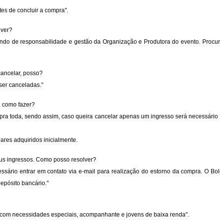
tes de concluir a compra".
lver?
endo de responsabilidade e gestão da Organização e Produtora do evento. Procure
ancelar, posso?
ser canceladas."
, como fazer?
a toda, sendo assim, caso queira cancelar apenas um ingresso será necessário 
res adquiridos inicialmente.
us ingressos. Como posso resolver?
ário entrar em contato via e-mail para realização do estorno da compra. O Bol
epósito bancário."
as com necessidades especiais, acompanhante e jovens de baixa renda".