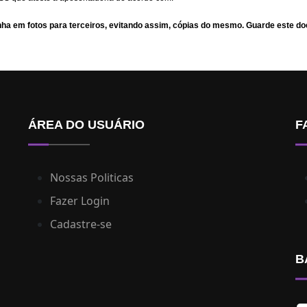
onha em fotos para terceiros, evitando assim, cópias do mesmo. Guarde este d
ÁREA DO USUÁRIO
F
Nossas Politicas
Fazer Login
Cadastre-se
B