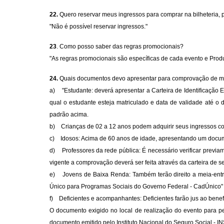
22.
Quero reservar meus ingressos para comprar na bilheteria,
"Não é possível reservar ingressos."
23
. Como posso saber das regras promocionais?
"As regras promocionais são específicas de cada evento e Prod
24.
Quais documentos devo apresentar para comprovação de m
a) "Estudante: deverá apresentar a Carteira de Identificação E
qual o estudante esteja matriculado e data de validade até o
padrão acima.
b) Crianças de 02 a 12 anos podem adquirir seus ingressos c
c) Idosos: Acima de 60 anos de idade, apresentando um docum
d) Professores da rede pública: É necessário verificar previam
vigente a comprovação deverá ser feita através da carteira de se
e) Jovens de Baixa Renda: Também terão direito a meia-entra
Único para Programas Sociais do Governo Federal - CadÚnico"
f) Deficientes e acompanhantes: Deficientes farão jus ao bene
O documento exigido no local de realização do evento para p
documento emitido pelo Instituto Nacional do Seguro Social - 