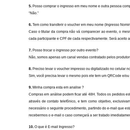
5.
Posso comprar o ingresso em meu nome e outra pessoa comp
“Não.”
6.
Tem como transferir o voucher em meu nome (Ingresso Nomin
Caso o titular da compra não vá comparecer ao evento, o mes
cada participante e CPF de cada respectivamente. Será aceito
7.
Posso trocar o ingresso por outro evento?
Não, somos apenas um canal vendas contratado pelos produtore
8.
Preciso levar o voucher impresso ou digitalizado no celular n
Sim, você precisa levar o mesmo pois ele tem um QRCode e/ou c
9.
Minha compra esta em analise ?
Compras em análise podem ficar até 48H. Todos os pedidos estã
através de contato telefônico, e tem como objetivo, exclusiv
necessário o seguinte procedimento, partindo do e-mail que est
recebermos o e-mail o caso começará a ser tratado imediatamen
10.
O que é E-mail Ingresso?