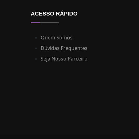
sertanejo
ACESSO RÁPIDO
show / música
solidariedade
Quem Somos
Dúvidas Frequentes
stand up
Seja Nosso Parceiro
teatro
workshop