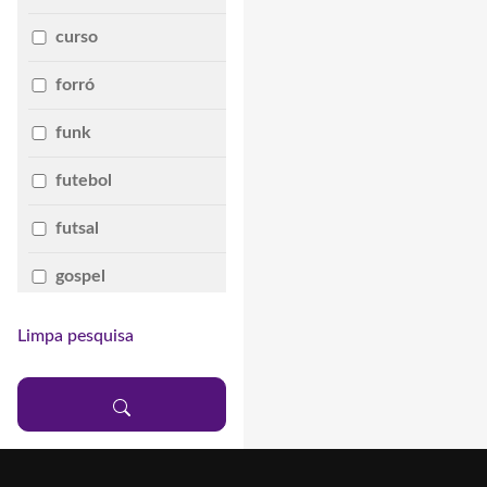
curso
forró
funk
futebol
futsal
gospel
lazer
Limpa pesquisa
pagode
palestra
rock