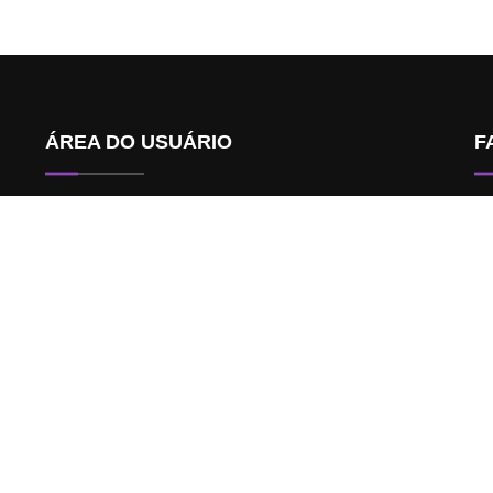
ÁREA DO USUÁRIO
F
Nossas Politicas
Fazer Login
Cadastre-se
B