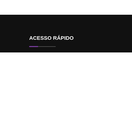
ACESSO RÁPIDO
Quem Somos
Dúvidas Frequentes
Seja Nosso Parceiro