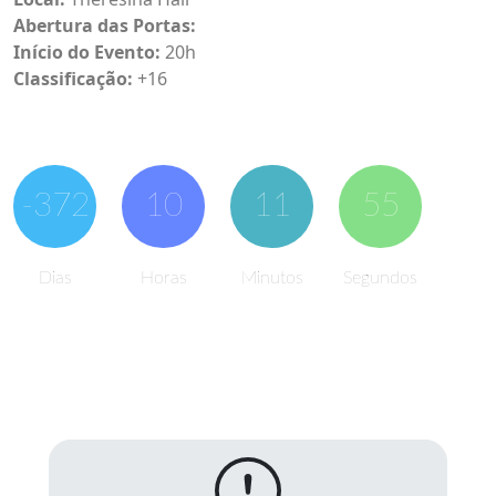
Abertura das Portas:
Início do Evento:
20h
Classificação:
+16
-372
10
11
55
Dias
Horas
Minutos
Segundos